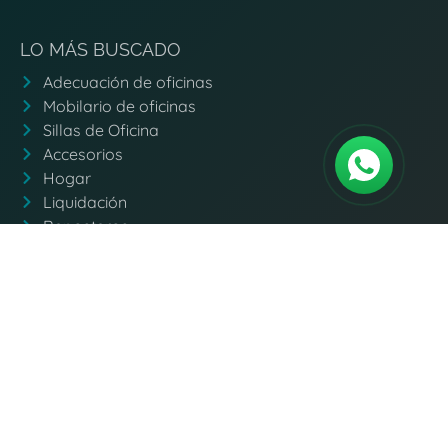
LO MÁS BUSCADO
Adecuación de oficinas
Mobilario de oficinas
Sillas de Oficina
Accesorios
Hogar
Liquidación
Reposteros
Closets
¿NECESITAS AYUDA?​
CONTÁCTANOS