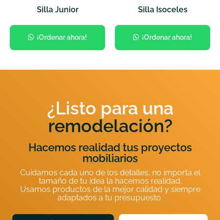
Silla Junior
Silla Isoceles
¡Ordenar ahora!
¡Ordenar ahora!
¿Listo para una
remodelación?
Hacemos realidad tus proyectos
mobiliarios
Cuidamos cada uno de los detalles, no importa el
tamaño de tu idea la hacemos realidad.
Usamos productos de la mejor calidad y siempre
adaptados a tu presupuesto.